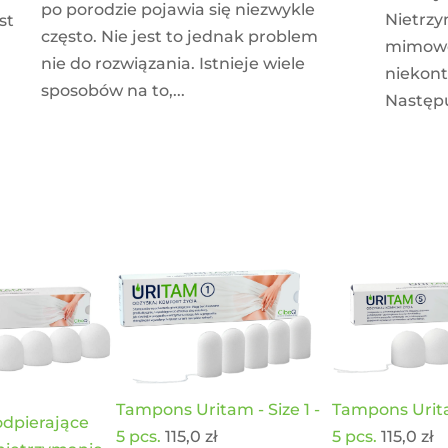
po porodzie pojawia się niezwykle
Nietrz
st
często. Nie jest to jednak problem
mimowo
nie do rozwiązania. Istnieje wiele
niekon
sposobów na to,...
Następu
Tampons Uritam - Size 1 -
Tampons Uritam
dpierające
5 pcs.
115,0
zł
5 pcs.
115,0
zł