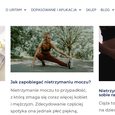
O URITAM
DOPASOWANIE I APLIKACJA
SKLEP
BLOG
Jak zapobiegać nietrzymaniu moczu?
Nietrzymanie moczu to przypadłość,
Nietrzy
sobie r
z którą zmaga się coraz więcej kobiet
Ciąża t
i mężczyzn. Zdecydowanie częściej
na dzie
spotyka ona jednak płeć piękną,