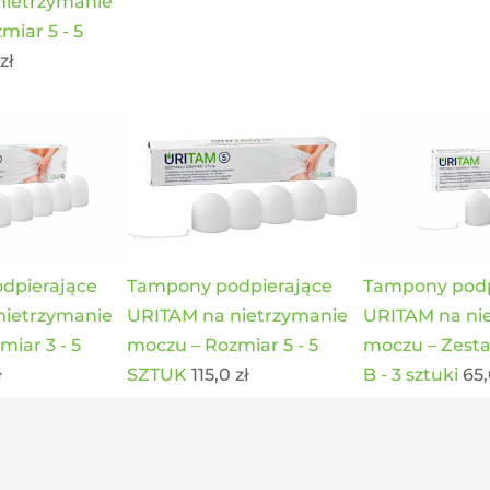
nietrzymanie
miar 5 - 5
0
zł
dpierające
Tampony podpierające
Tampony podp
nietrzymanie
URITAM na nietrzymanie
URITAM na ni
miar 3 - 5
moczu – Rozmiar 5 - 5
moczu – Zest
ł
SZTUK
115,0
zł
B - 3 sztuki
65