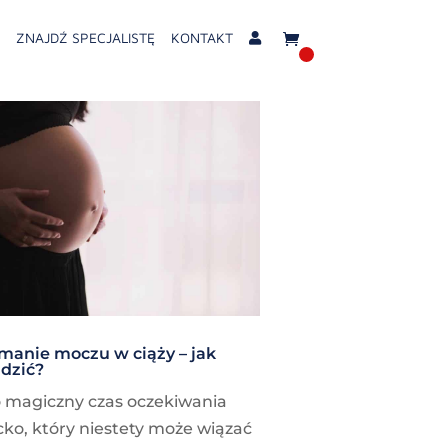
ZNAJDŹ SPECJALISTĘ
KONTAKT
Elementy
0
manie moczu w ciąży – jak
adzić?
o magiczny czas oczekiwania
cko, który niestety może wiązać