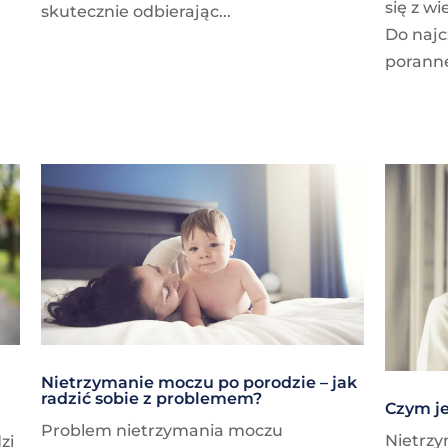
się z w
skutecznie odbierając...
Do najc
poranne
Nietrzymanie moczu po porodzie – jak
radzić sobie z problemem?
Czym j
Problem nietrzymania moczu
Nietrzy
zi