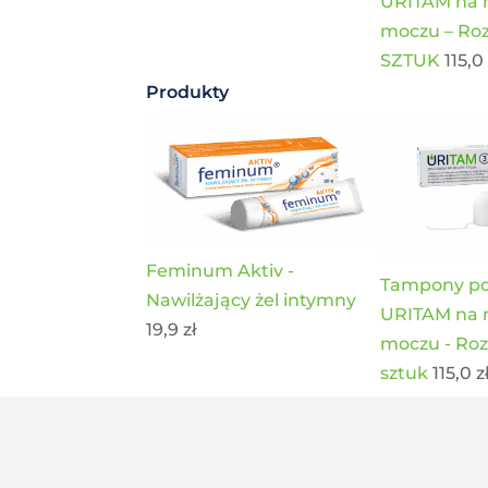
URITAM na 
moczu – Roz
SZTUK
115,
Produkty
Feminum Aktiv -
Tampony po
Nawilżający żel intymny
URITAM na 
19,9
zł
moczu - Roz
sztuk
115,0
z