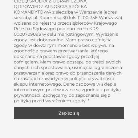
CIBEQ SPÓŁKA Z OGRANICZONĄ
ODPOWIEDZIALNOŚCIĄ SPÓŁKA
KOMANDYTOWA z siedzibą w Warszawie (adres
siedziby: ul. Kopernika 30 lok. 11, 00-336 Warszawa)
wpisana do rejestru przedsiębiorców Krajowego
Rejestru Sądowego pod numerem KRS
0000709093 w celu marketingowym. Wyrażenie
zgody jest dobrowolne. Mam prawo cofnięcia
zgody w dowolnym momencie bez wpływu na
zgodność z prawem przetwarzania, którego
dokonano na podstawie zgody przed jej
cofnięciem. Mam prawo dostępu do treści swoich
danych i ich sprostowania, usunięcia, ograniczenia
przetwarzania oraz prawo do przenoszenia danych
na zasadach zawartych w polityce prywatności
sklepu internetowego. Dane osobowe w sklepie
internetowym przetwarzane są zgodnie z polityką
prywatności. Zachęcamy do zapoznania się z
polityką przed wyrażeniem zgody. *