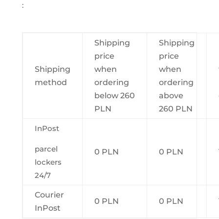
:
Shipping
Shipping
price
price
Shipping
when
when
method
ordering
ordering
below 260
above
PLN
260 PLN
InPost
parcel
0 PLN
0 PLN
lockers
24/7
Courier
0 PLN
0 PLN
InPost