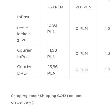
260 PLN
260 PLN
InPost
10,98
parcel
0 PLN
1-
PLN
lockers
24/7
Courier
11,98
0 PLN
1-
InPost
PLN
Courier
15,96
0 PLN
1-
DPD
PLN
Shipping cost / Shipping COD ( collect
on delivery ):