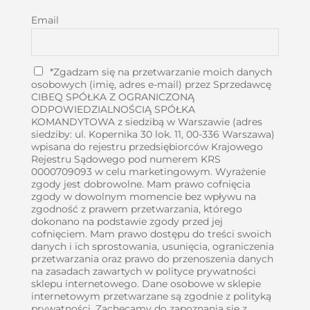
Email
*Zgadzam się na przetwarzanie moich danych
osobowych (imię, adres e-mail) przez Sprzedawcę
CIBEQ SPÓŁKA Z OGRANICZONĄ
ODPOWIEDZIALNOŚCIĄ SPÓŁKA
KOMANDYTOWA z siedzibą w Warszawie (adres
siedziby: ul. Kopernika 30 lok. 11, 00-336 Warszawa)
wpisana do rejestru przedsiębiorców Krajowego
Rejestru Sądowego pod numerem KRS
0000709093 w celu marketingowym. Wyrażenie
zgody jest dobrowolne. Mam prawo cofnięcia
zgody w dowolnym momencie bez wpływu na
zgodność z prawem przetwarzania, którego
dokonano na podstawie zgody przed jej
cofnięciem. Mam prawo dostępu do treści swoich
danych i ich sprostowania, usunięcia, ograniczenia
przetwarzania oraz prawo do przenoszenia danych
na zasadach zawartych w polityce prywatności
sklepu internetowego. Dane osobowe w sklepie
internetowym przetwarzane są zgodnie z polityką
prywatności. Zachęcamy do zapoznania się z